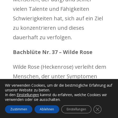
vielen Talente und Fähigkeiten
Schwierigkeiten hat, sich auf ein Ziel
zu konzentrieren und dieses
dauerhaft zu verfolgen.
Bachblüte Nr. 37 – Wilde Rose
Wilde Rose (Heckenrose) verleiht dem
Menschen, der unter Symptomen
wie Motivationslosigkeit,
Wir verwenden Cookies, um dir die bestmögliche Erfahrung auf
unserer Website zu bieten.
Resignation, mangelnder
In den
Einstellungen
kannst du erfahren, welche Cookies wir
verwenden oder sie ausschalten.
Lebensfreude und einem Gefühl der
GDPR Cooki
Zustimmen
Ablehnen
Einstellungen
inneren Leere leidet, wieder mehr