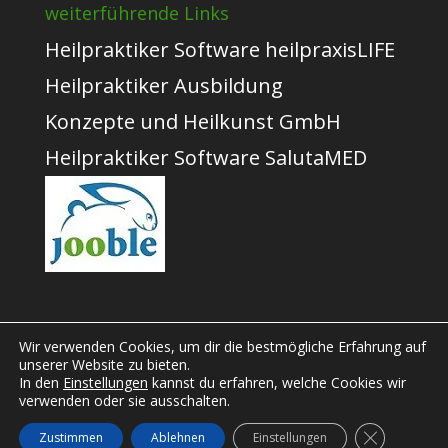
weiterführende Links
Heilpraktiker Software heilpraxisLIFE
Heilpraktiker Ausbildung
Konzepte und Heilkunst GmbH
Heilpraktiker Software SalutaMED
Wir verwenden Cookies, um dir die bestmögliche Erfahrung auf
unserer Website zu bieten.
In den
Einstellungen
kannst du erfahren, welche Cookies wir
Designed by
Elegant Themes
|
verwenden oder sie ausschalten.
Powered by
WordPress
GDPR Cooki
Zustimmen
Ablehnen
Einstellungen